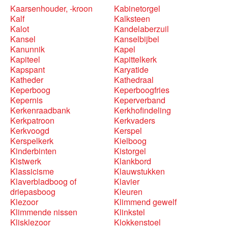
Kaarsenhouder, -kroon
Kabinetorgel
Kalf
Kalksteen
Kalot
Kandelaberzuil
Kansel
Kanselbijbel
Kanunnik
Kapel
Kapiteel
Kapittelkerk
Kapspant
Karyatide
Katheder
Kathedraal
Keperboog
Keperboogfries
Kepernis
Keperverband
Kerkenraadbank
Kerkhofindeling
Kerkpatroon
Kerkvaders
Kerkvoogd
Kerspel
Kerspelkerk
Kielboog
Kinderbinten
Kistorgel
Kistwerk
Klankbord
Klassicisme
Klauwstukken
Klaverbladboog of
Klavier
driepasboog
Kleuren
Klezoor
Klimmend gewelf
Klimmende nissen
Klinkstel
Klisklezoor
Klokkenstoel