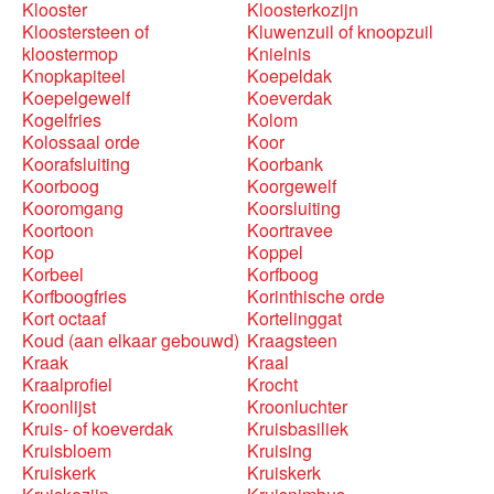
Klooster
Kloosterkozijn
Kloostersteen of
Kluwenzuil of knoopzuil
kloostermop
Knielnis
Knopkapiteel
Koepeldak
Koepelgewelf
Koeverdak
Kogelfries
Kolom
Kolossaal orde
Koor
Koorafsluiting
Koorbank
Koorboog
Koorgewelf
Kooromgang
Koorsluiting
Koortoon
Koortravee
Kop
Koppel
Korbeel
Korfboog
Korfboogfries
Korinthische orde
Kort octaaf
Kortelinggat
Koud (aan elkaar gebouwd)
Kraagsteen
Kraak
Kraal
Kraalprofiel
Krocht
Kroonlijst
Kroonluchter
Kruis- of koeverdak
Kruisbasiliek
Kruisbloem
Kruising
Kruiskerk
Kruiskerk