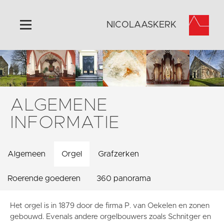
NICOLAASKERK
Home
Algemeen
Historie
ALGEMENE
Omgeving
INFORMATIE
Activiteiten
Steun ons
Algemeen
Orgel
Grafzerken
Contact
Vaktaal
Roerende goederen
360 panorama
Het orgel is in 1879 door de firma P. van Oekelen en zonen
gebouwd. Evenals andere orgelbouwers zoals Schnitger en