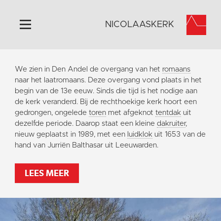
NICOLAASKERK
Home
We zien in Den Andel de overgang van het
romaans
Algemeen
naar het laatromaans. Deze overgang vond plaats in het
begin van de 13e eeuw. Sinds die tijd is het nodige aan
Historie
de kerk veranderd. Bij de rechthoekige kerk hoort een
Omgeving
gedrongen, ongelede
toren
met afgeknot
tentdak
uit
dezelfde periode. Daarop staat een kleine
dakruiter
,
Activiteiten
nieuw geplaatst in 1989, met een
luidklok
uit 1653 van de
Steun ons
hand van Jurriën Balthasar uit Leeuwarden.
Contact
LEES MEER
Vaktaal