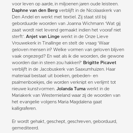
voor leven op aarde, in miljoenen jaren oude leisteen.
Daphne van den Berg
verblijft in de Nicolaaskerk van
Den Andel en werkt met textiel. Zij staat stil bij
geborduurde woorden van Joanna Wichmann ‘Wat gij
zaait wordt niet levend gemaakt indien het vooraf niet
sterft’.
Anjet van Linge
werkt in de Onze Lieve
Vrouwekerk in Tinallinge en stelt de vraag ‘Waar
geloven mensen in? Welke vormen van geloven blijven
vaak ongezegd? En wat als ik die woorden, die gewone
woorden dan in steen zou hakken?’
Brigitte Picavet
verblijft in de Jacobuskerk van Saaxumhuizen. Haar
materiaal bestaat uit boeken, gebeden- en
psalmenboekjes, die worden verknipt en verlijmt tot
nieuwe kunstvormen.
Jolanda Tuma
werkt in de
Mariakerk van Westernieland waar zij de woorden van
het evangelie volgens Maria Magdalena gaat
kalligraferen.
Er wordt gehakt, geschept, geschreven, geborduurd,
gemediteerd.