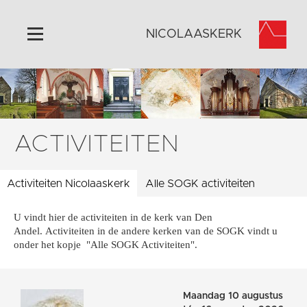
NICOLAASKERK
Home
Algemeen
Historie
ACTIVITEITEN
Omgeving
Activiteiten
Activiteiten Nicolaaskerk
Alle SOGK activiteiten
Steun ons
U vindt hier de activiteiten in de kerk van Den
Contact
Andel. Activiteiten in de andere kerken van de SOGK vindt u
Vaktaal
onder het kopje "Alle SOGK Activiteiten".
Maandag 10 augustus