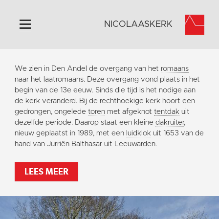
NICOLAASKERK
Home
We zien in Den Andel de overgang van het
romaans
Algemeen
naar het laatromaans. Deze overgang vond plaats in het
begin van de 13e eeuw. Sinds die tijd is het nodige aan
Historie
de kerk veranderd. Bij de rechthoekige kerk hoort een
Omgeving
gedrongen, ongelede
toren
met afgeknot
tentdak
uit
dezelfde periode. Daarop staat een kleine
dakruiter
,
Activiteiten
nieuw geplaatst in 1989, met een
luidklok
uit 1653 van de
Steun ons
hand van Jurriën Balthasar uit Leeuwarden.
Contact
LEES MEER
Vaktaal