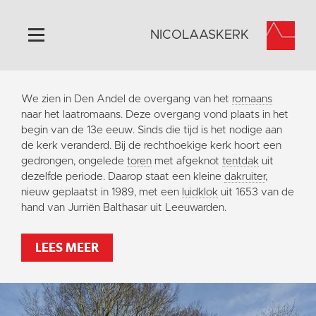
NICOLAASKERK
Home
We zien in Den Andel de overgang van het
romaans
Algemeen
naar het laatromaans. Deze overgang vond plaats in het
begin van de 13e eeuw. Sinds die tijd is het nodige aan
Historie
de kerk veranderd. Bij de rechthoekige kerk hoort een
Omgeving
gedrongen, ongelede
toren
met afgeknot
tentdak
uit
dezelfde periode. Daarop staat een kleine
dakruiter
,
Activiteiten
nieuw geplaatst in 1989, met een
luidklok
uit 1653 van de
Steun ons
hand van Jurriën Balthasar uit Leeuwarden.
Contact
LEES MEER
Vaktaal