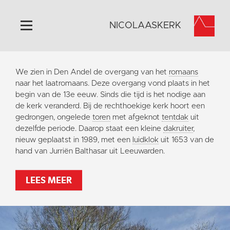
NICOLAASKERK
Home
We zien in Den Andel de overgang van het
romaans
Algemeen
naar het laatromaans. Deze overgang vond plaats in het
begin van de 13e eeuw. Sinds die tijd is het nodige aan
Historie
de kerk veranderd. Bij de rechthoekige kerk hoort een
Omgeving
gedrongen, ongelede
toren
met afgeknot
tentdak
uit
dezelfde periode. Daarop staat een kleine
dakruiter
,
Activiteiten
nieuw geplaatst in 1989, met een
luidklok
uit 1653 van de
Steun ons
hand van Jurriën Balthasar uit Leeuwarden.
Contact
LEES MEER
Vaktaal