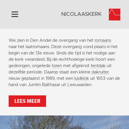
NICOLAASKERK
Home
We zien in Den Andel de overgang van het
romaans
Algemeen
naar het laatromaans. Deze overgang vond plaats in het
begin van de 13e eeuw. Sinds die tijd is het nodige aan
Historie
de kerk veranderd. Bij de rechthoekige kerk hoort een
Omgeving
gedrongen, ongelede
toren
met afgeknot
tentdak
uit
dezelfde periode. Daarop staat een kleine
dakruiter
,
Activiteiten
nieuw geplaatst in 1989, met een
luidklok
uit 1653 van de
Steun ons
hand van Jurriën Balthasar uit Leeuwarden.
Contact
LEES MEER
Vaktaal