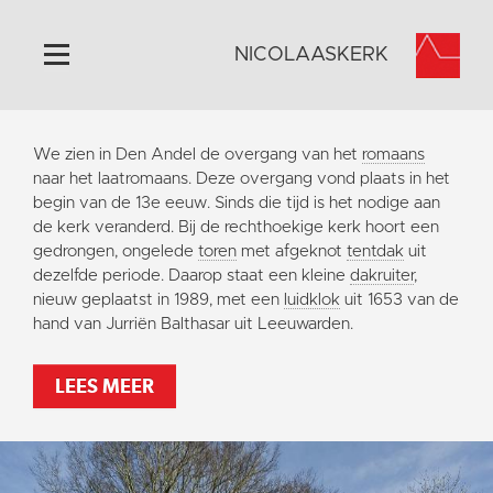
NICOLAASKERK
Home
We zien in Den Andel de overgang van het
romaans
Algemeen
naar het laatromaans. Deze overgang vond plaats in het
begin van de 13e eeuw. Sinds die tijd is het nodige aan
Historie
de kerk veranderd. Bij de rechthoekige kerk hoort een
Omgeving
gedrongen, ongelede
toren
met afgeknot
tentdak
uit
dezelfde periode. Daarop staat een kleine
dakruiter
,
Activiteiten
nieuw geplaatst in 1989, met een
luidklok
uit 1653 van de
Steun ons
hand van Jurriën Balthasar uit Leeuwarden.
Contact
LEES MEER
Vaktaal