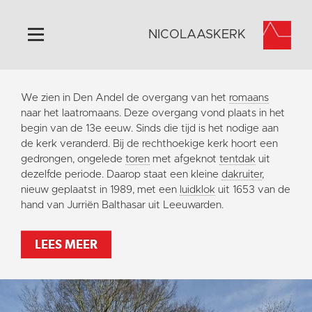
NICOLAASKERK
Home
We zien in Den Andel de overgang van het
romaans
Algemeen
naar het laatromaans. Deze overgang vond plaats in het
begin van de 13e eeuw. Sinds die tijd is het nodige aan
Historie
de kerk veranderd. Bij de rechthoekige kerk hoort een
Omgeving
gedrongen, ongelede
toren
met afgeknot
tentdak
uit
dezelfde periode. Daarop staat een kleine
dakruiter
,
Activiteiten
nieuw geplaatst in 1989, met een
luidklok
uit 1653 van de
Steun ons
hand van Jurriën Balthasar uit Leeuwarden.
Contact
LEES MEER
Vaktaal