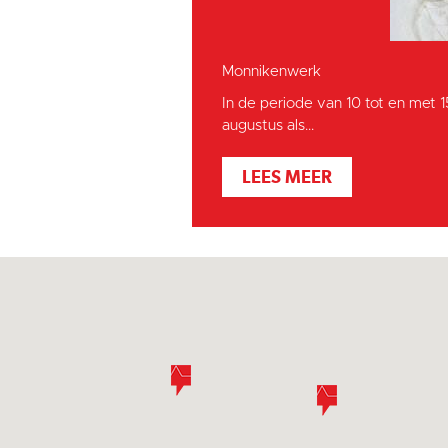
Monnikenwerk
In de periode van 10 tot en met 
augustus als...
LEES MEER