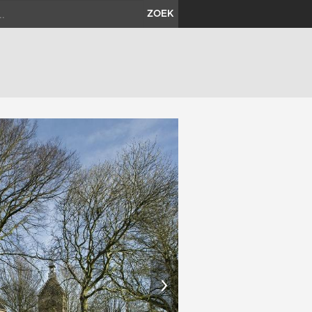
ZOEK
›