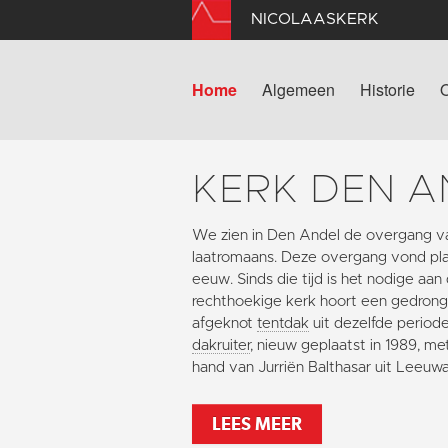
NICOLAASKERK
Home
Algemeen
Historie
KERK DEN A
We zien in Den Andel de overgang v
laatromaans. Deze overgang vond plaa
eeuw. Sinds die tijd is het nodige aan
rechthoekige kerk hoort een gedron
afgeknot
tentdak
uit dezelfde periode
dakruiter
, nieuw geplaatst in 1989, m
hand van Jurriën Balthasar uit Leeuw
LEES MEER