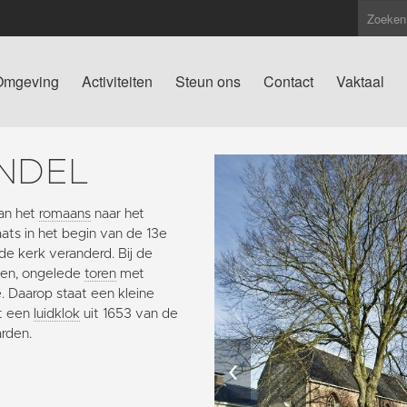
Omgeving
Activiteiten
Steun ons
Contact
Vaktaal
NDEL
an het
romaans
naar het
ts in het begin van de 13e
 de kerk veranderd. Bij de
gen, ongelede
toren
met
. Daarop staat een kleine
et een
luidklok
uit 1653 van de
arden.
‹