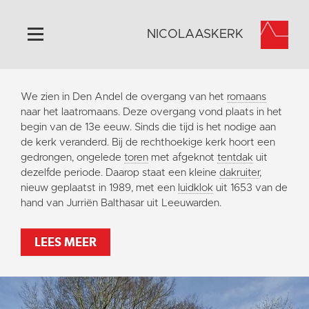
NICOLAASKERK
Home
We zien in Den Andel de overgang van het
romaans
Algemeen
naar het laatromaans. Deze overgang vond plaats in het
begin van de 13e eeuw. Sinds die tijd is het nodige aan
Historie
de kerk veranderd. Bij de rechthoekige kerk hoort een
Omgeving
gedrongen, ongelede
toren
met afgeknot
tentdak
uit
dezelfde periode. Daarop staat een kleine
dakruiter
,
Activiteiten
nieuw geplaatst in 1989, met een
luidklok
uit 1653 van de
Steun ons
hand van Jurriën Balthasar uit Leeuwarden.
Contact
LEES MEER
Vaktaal