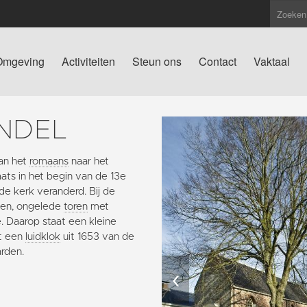
Omgeving
Activiteiten
Steun ons
Contact
Vaktaal
NDEL
an het
romaans
naar het
ts in het begin van de 13e
 de kerk veranderd. Bij de
gen, ongelede
toren
met
. Daarop staat een kleine
et een
luidklok
uit 1653 van de
arden.
‹