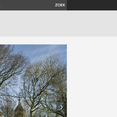
ZOEK
›