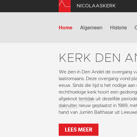
NICOLAASKERK
Home
Algemeen
Historie
KERK DEN A
We zien in Den Andel de overgang v
laatromaans. Deze overgang vond plaa
eeuw. Sinds die tijd is het nodige aan
rechthoekige kerk hoort een gedron
afgeknot
tentdak
uit dezelfde periode
dakruiter
, nieuw geplaatst in 1989, m
hand van Jurriën Balthasar uit Leeuw
LEES MEER