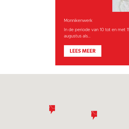
Monnikenwerk
In de periode van 10 tot en met 
augustus als...
LEES MEER