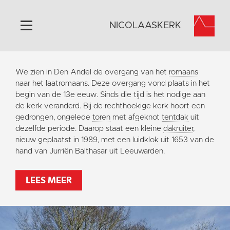
NICOLAASKERK
Home
We zien in Den Andel de overgang van het
romaans
Algemeen
naar het laatromaans. Deze overgang vond plaats in het
begin van de 13e eeuw. Sinds die tijd is het nodige aan
Historie
de kerk veranderd. Bij de rechthoekige kerk hoort een
Omgeving
gedrongen, ongelede
toren
met afgeknot
tentdak
uit
dezelfde periode. Daarop staat een kleine
dakruiter
,
Activiteiten
nieuw geplaatst in 1989, met een
luidklok
uit 1653 van de
Steun ons
hand van Jurriën Balthasar uit Leeuwarden.
Contact
LEES MEER
Vaktaal