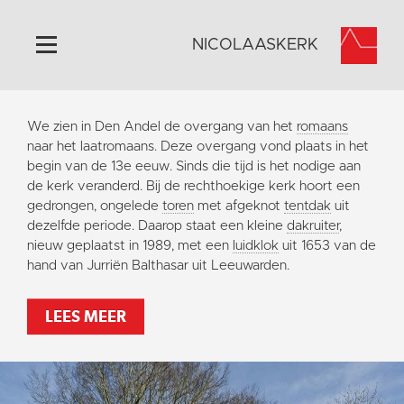
NICOLAASKERK
Home
We zien in Den Andel de overgang van het
romaans
Algemeen
naar het laatromaans. Deze overgang vond plaats in het
begin van de 13e eeuw. Sinds die tijd is het nodige aan
Historie
de kerk veranderd. Bij de rechthoekige kerk hoort een
Omgeving
gedrongen, ongelede
toren
met afgeknot
tentdak
uit
dezelfde periode. Daarop staat een kleine
dakruiter
,
Activiteiten
nieuw geplaatst in 1989, met een
luidklok
uit 1653 van de
Steun ons
hand van Jurriën Balthasar uit Leeuwarden.
Contact
LEES MEER
Vaktaal