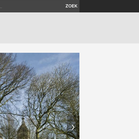
ZOEK
›