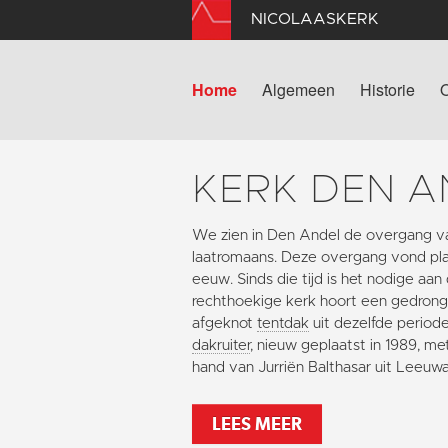
NICOLAASKERK
Home
Algemeen
Historie
KERK DEN A
We zien in Den Andel de overgang v
laatromaans. Deze overgang vond plaa
eeuw. Sinds die tijd is het nodige aan
rechthoekige kerk hoort een gedron
afgeknot
tentdak
uit dezelfde periode
dakruiter
, nieuw geplaatst in 1989, m
hand van Jurriën Balthasar uit Leeuw
LEES MEER