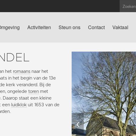
Omgeving
Activiteiten
Steun ons
Contact
Vaktaal
NDEL
an het
romaans
naar het
ts in het begin van de 13e
 de kerk veranderd. Bij de
gen, ongelede
toren
met
. Daarop staat een kleine
et een
luidklok
uit 1653 van de
arden.
‹