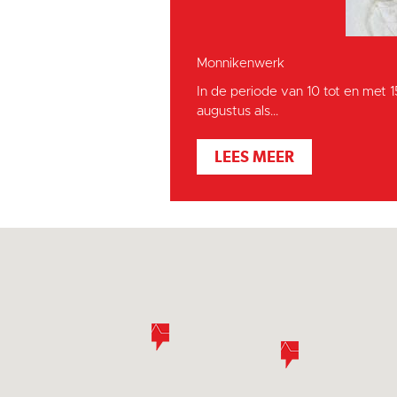
Monnikenwerk
In de periode van 10 tot en met 
augustus als...
LEES MEER