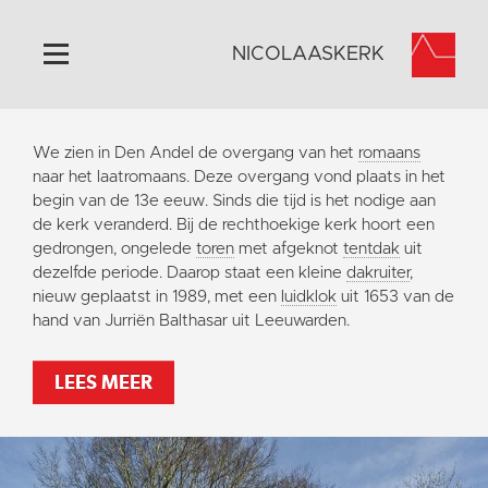
NICOLAASKERK
Home
We zien in Den Andel de overgang van het
romaans
Algemeen
naar het laatromaans. Deze overgang vond plaats in het
begin van de 13e eeuw. Sinds die tijd is het nodige aan
Historie
de kerk veranderd. Bij de rechthoekige kerk hoort een
Omgeving
gedrongen, ongelede
toren
met afgeknot
tentdak
uit
dezelfde periode. Daarop staat een kleine
dakruiter
,
Activiteiten
nieuw geplaatst in 1989, met een
luidklok
uit 1653 van de
Steun ons
hand van Jurriën Balthasar uit Leeuwarden.
Contact
LEES MEER
Vaktaal