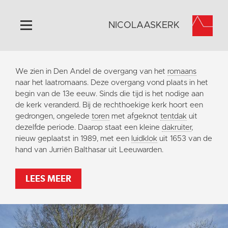
NICOLAASKERK
Home
We zien in Den Andel de overgang van het
romaans
Algemeen
naar het laatromaans. Deze overgang vond plaats in het
begin van de 13e eeuw. Sinds die tijd is het nodige aan
Historie
de kerk veranderd. Bij de rechthoekige kerk hoort een
Omgeving
gedrongen, ongelede
toren
met afgeknot
tentdak
uit
dezelfde periode. Daarop staat een kleine
dakruiter
,
Activiteiten
nieuw geplaatst in 1989, met een
luidklok
uit 1653 van de
Steun ons
hand van Jurriën Balthasar uit Leeuwarden.
Contact
LEES MEER
Vaktaal