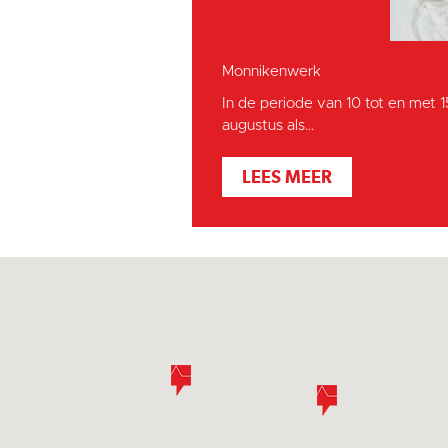
Monnikenwerk
In de periode van 10 tot en met 
augustus als...
LEES MEER