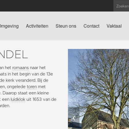
Omgeving
Activiteiten
Steun ons
Contact
Vaktaal
NDEL
an het
romaans
naar het
ts in het begin van de 13e
 de kerk veranderd. Bij de
gen, ongelede
toren
met
. Daarop staat een kleine
et een
luidklok
uit 1653 van de
arden.
‹