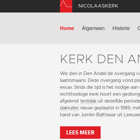
NICOLAASKERK
Home
Algemeen
Historie
KERK DEN A
We zien in Den Andel de overgang v
laatromaans. Deze overgang vond plaa
eeuw. Sinds die tijd is het nodige aan
rechthoekige kerk hoort een gedron
afgeknot
tentdak
uit dezelfde periode
dakruiter
, nieuw geplaatst in 1989, m
hand van Jurriën Balthasar uit Leeuw
LEES MEER