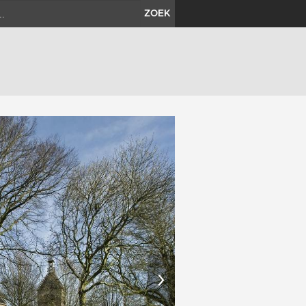
ZOEK
›