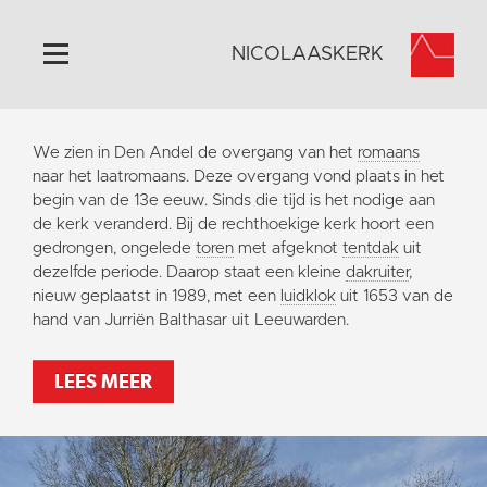
NICOLAASKERK
Home
We zien in Den Andel de overgang van het
romaans
Algemeen
naar het laatromaans. Deze overgang vond plaats in het
begin van de 13e eeuw. Sinds die tijd is het nodige aan
Historie
de kerk veranderd. Bij de rechthoekige kerk hoort een
Omgeving
gedrongen, ongelede
toren
met afgeknot
tentdak
uit
dezelfde periode. Daarop staat een kleine
dakruiter
,
Activiteiten
nieuw geplaatst in 1989, met een
luidklok
uit 1653 van de
Steun ons
hand van Jurriën Balthasar uit Leeuwarden.
Contact
LEES MEER
Vaktaal