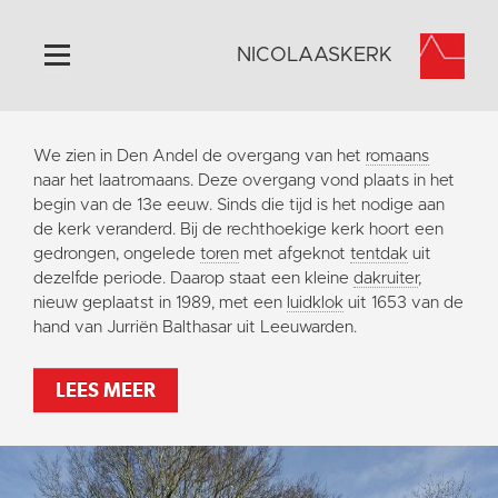
NICOLAASKERK
Home
We zien in Den Andel de overgang van het
romaans
Algemeen
naar het laatromaans. Deze overgang vond plaats in het
begin van de 13e eeuw. Sinds die tijd is het nodige aan
Historie
de kerk veranderd. Bij de rechthoekige kerk hoort een
Omgeving
gedrongen, ongelede
toren
met afgeknot
tentdak
uit
dezelfde periode. Daarop staat een kleine
dakruiter
,
Activiteiten
nieuw geplaatst in 1989, met een
luidklok
uit 1653 van de
Steun ons
hand van Jurriën Balthasar uit Leeuwarden.
Contact
LEES MEER
Vaktaal