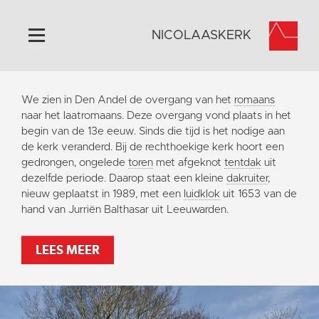
NICOLAASKERK
Home
We zien in Den Andel de overgang van het
romaans
Algemeen
naar het laatromaans. Deze overgang vond plaats in het
begin van de 13e eeuw. Sinds die tijd is het nodige aan
Historie
de kerk veranderd. Bij de rechthoekige kerk hoort een
Omgeving
gedrongen, ongelede
toren
met afgeknot
tentdak
uit
dezelfde periode. Daarop staat een kleine
dakruiter
,
Activiteiten
nieuw geplaatst in 1989, met een
luidklok
uit 1653 van de
Steun ons
hand van Jurriën Balthasar uit Leeuwarden.
Contact
LEES MEER
Vaktaal