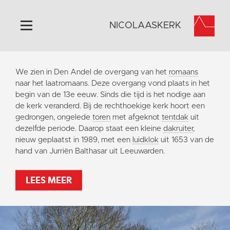
NICOLAASKERK
Home
We zien in Den Andel de overgang van het
romaans
Algemeen
naar het laatromaans. Deze overgang vond plaats in het
begin van de 13e eeuw. Sinds die tijd is het nodige aan
Historie
de kerk veranderd. Bij de rechthoekige kerk hoort een
Omgeving
gedrongen, ongelede
toren
met afgeknot
tentdak
uit
dezelfde periode. Daarop staat een kleine
dakruiter
,
Activiteiten
nieuw geplaatst in 1989, met een
luidklok
uit 1653 van de
Steun ons
hand van Jurriën Balthasar uit Leeuwarden.
Contact
LEES MEER
Vaktaal