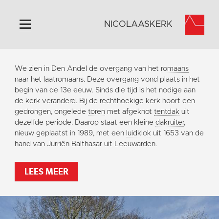
NICOLAASKERK
Home
We zien in Den Andel de overgang van het
romaans
Algemeen
naar het laatromaans. Deze overgang vond plaats in het
begin van de 13e eeuw. Sinds die tijd is het nodige aan
Historie
de kerk veranderd. Bij de rechthoekige kerk hoort een
Omgeving
gedrongen, ongelede
toren
met afgeknot
tentdak
uit
dezelfde periode. Daarop staat een kleine
dakruiter
,
Activiteiten
nieuw geplaatst in 1989, met een
luidklok
uit 1653 van de
Steun ons
hand van Jurriën Balthasar uit Leeuwarden.
Contact
LEES MEER
Vaktaal