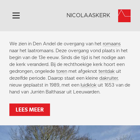
NICOLAASKERK
Home
We zien in Den Andel de overgang van het
romaans
Algemeen
naar het laatromaans. Deze overgang vond plaats in het
begin van de 13e eeuw. Sinds die tijd is het nodige aan
Historie
de kerk veranderd. Bij de rechthoekige kerk hoort een
Omgeving
gedrongen, ongelede
toren
met afgeknot
tentdak
uit
dezelfde periode. Daarop staat een kleine
dakruiter
,
Activiteiten
nieuw geplaatst in 1989, met een
luidklok
uit 1653 van de
Steun ons
hand van Jurriën Balthasar uit Leeuwarden.
Contact
LEES MEER
Vaktaal