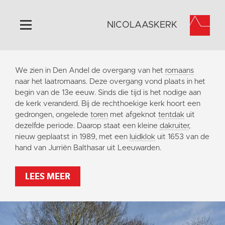
NICOLAASKERK
Home
We zien in Den Andel de overgang van het
romaans
Algemeen
naar het laatromaans. Deze overgang vond plaats in het
begin van de 13e eeuw. Sinds die tijd is het nodige aan
Historie
de kerk veranderd. Bij de rechthoekige kerk hoort een
Omgeving
gedrongen, ongelede
toren
met afgeknot
tentdak
uit
dezelfde periode. Daarop staat een kleine
dakruiter
,
Activiteiten
nieuw geplaatst in 1989, met een
luidklok
uit 1653 van de
Steun ons
hand van Jurriën Balthasar uit Leeuwarden.
Contact
LEES MEER
Vaktaal