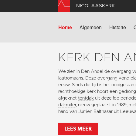
NICOLAASKERK
Home
Algemeen
Historie
KERK DEN A
We zien in Den Andel de overgang v
laatromaans. Deze overgang vond plaa
eeuw. Sinds die tijd is het nodige aan
rechthoekige kerk hoort een gedron
afgeknot
tentdak
uit dezelfde periode
dakruiter
, nieuw geplaatst in 1989, m
hand van Jurriën Balthasar uit Leeuw
LEES MEER