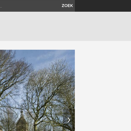
ZOEK
›