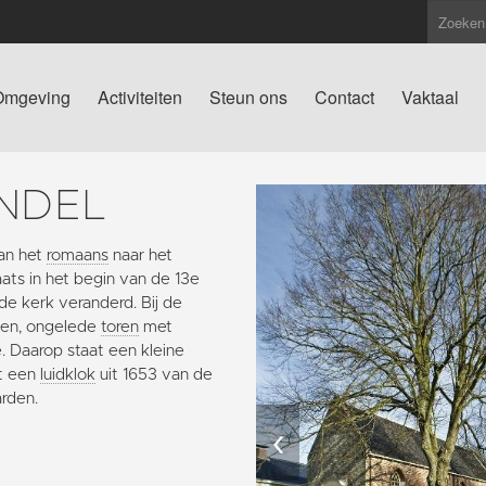
Omgeving
Activiteiten
Steun ons
Contact
Vaktaal
NDEL
an het
romaans
naar het
ts in het begin van de 13e
 de kerk veranderd. Bij de
gen, ongelede
toren
met
. Daarop staat een kleine
et een
luidklok
uit 1653 van de
arden.
‹