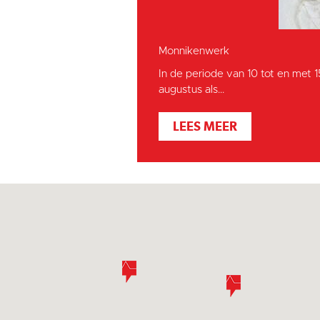
Monnikenwerk
In de periode van 10 tot en met 
augustus als...
LEES MEER