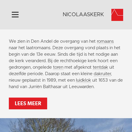
NICOLAASKERK
Home
We zien in Den Andel de overgang van het
romaans
Algemeen
naar het laatromaans. Deze overgang vond plaats in het
begin van de 13e eeuw. Sinds die tijd is het nodige aan
Historie
de kerk veranderd. Bij de rechthoekige kerk hoort een
Omgeving
gedrongen, ongelede
toren
met afgeknot
tentdak
uit
dezelfde periode. Daarop staat een kleine
dakruiter
,
Activiteiten
nieuw geplaatst in 1989, met een
luidklok
uit 1653 van de
Steun ons
hand van Jurriën Balthasar uit Leeuwarden.
Contact
LEES MEER
Vaktaal