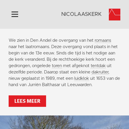
NICOLAASKERK
Home
We zien in Den Andel de overgang van het
romaans
Algemeen
naar het laatromaans. Deze overgang vond plaats in het
begin van de 13e eeuw. Sinds die tijd is het nodige aan
Historie
de kerk veranderd. Bij de rechthoekige kerk hoort een
Omgeving
gedrongen, ongelede
toren
met afgeknot
tentdak
uit
dezelfde periode. Daarop staat een kleine
dakruiter
,
Activiteiten
nieuw geplaatst in 1989, met een
luidklok
uit 1653 van de
Steun ons
hand van Jurriën Balthasar uit Leeuwarden.
Contact
LEES MEER
Vaktaal