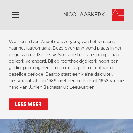
NICOLAASKERK
Home
We zien in Den Andel de overgang van het
romaans
Algemeen
naar het laatromaans. Deze overgang vond plaats in het
begin van de 13e eeuw. Sinds die tijd is het nodige aan
Historie
de kerk veranderd. Bij de rechthoekige kerk hoort een
Omgeving
gedrongen, ongelede
toren
met afgeknot
tentdak
uit
dezelfde periode. Daarop staat een kleine
dakruiter
,
Activiteiten
nieuw geplaatst in 1989, met een
luidklok
uit 1653 van de
Steun ons
hand van Jurriën Balthasar uit Leeuwarden.
Contact
LEES MEER
Vaktaal