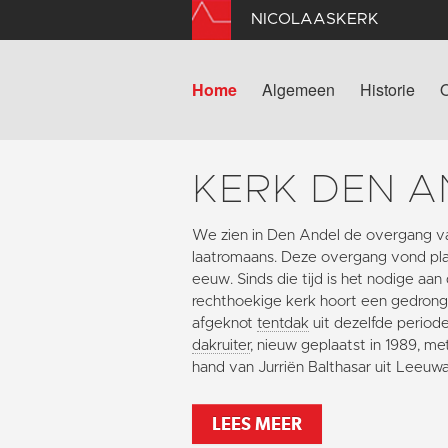
NICOLAASKERK
Home
Algemeen
Historie
KERK DEN A
We zien in Den Andel de overgang v
laatromaans. Deze overgang vond plaa
eeuw. Sinds die tijd is het nodige aan
rechthoekige kerk hoort een gedron
afgeknot
tentdak
uit dezelfde periode
dakruiter
, nieuw geplaatst in 1989, m
hand van Jurriën Balthasar uit Leeuw
LEES MEER