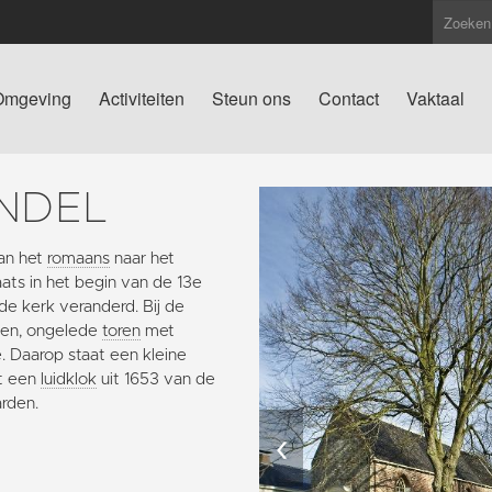
Omgeving
Activiteiten
Steun ons
Contact
Vaktaal
NDEL
an het
romaans
naar het
ts in het begin van de 13e
 de kerk veranderd. Bij de
gen, ongelede
toren
met
. Daarop staat een kleine
et een
luidklok
uit 1653 van de
arden.
‹