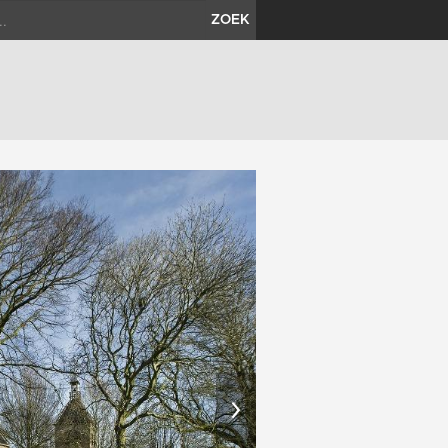
ZOEK
›