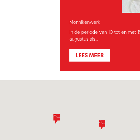
Monnikenwerk
In de periode van 10 tot en met 
augustus als...
LEES MEER