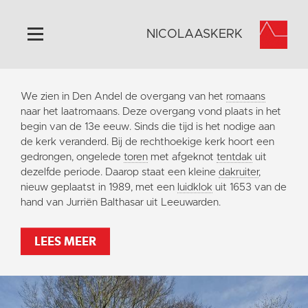
NICOLAASKERK
Home
We zien in Den Andel de overgang van het
romaans
Algemeen
naar het laatromaans. Deze overgang vond plaats in het
begin van de 13e eeuw. Sinds die tijd is het nodige aan
Historie
de kerk veranderd. Bij de rechthoekige kerk hoort een
Omgeving
gedrongen, ongelede
toren
met afgeknot
tentdak
uit
dezelfde periode. Daarop staat een kleine
dakruiter
,
Activiteiten
nieuw geplaatst in 1989, met een
luidklok
uit 1653 van de
Steun ons
hand van Jurriën Balthasar uit Leeuwarden.
Contact
LEES MEER
Vaktaal