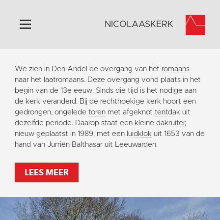
NICOLAASKERK
Home
We zien in Den Andel de overgang van het
romaans
Algemeen
naar het laatromaans. Deze overgang vond plaats in het
begin van de 13e eeuw. Sinds die tijd is het nodige aan
Historie
de kerk veranderd. Bij de rechthoekige kerk hoort een
Omgeving
gedrongen, ongelede
toren
met afgeknot
tentdak
uit
dezelfde periode. Daarop staat een kleine
dakruiter
,
Activiteiten
nieuw geplaatst in 1989, met een
luidklok
uit 1653 van de
Steun ons
hand van Jurriën Balthasar uit Leeuwarden.
Contact
LEES MEER
Vaktaal