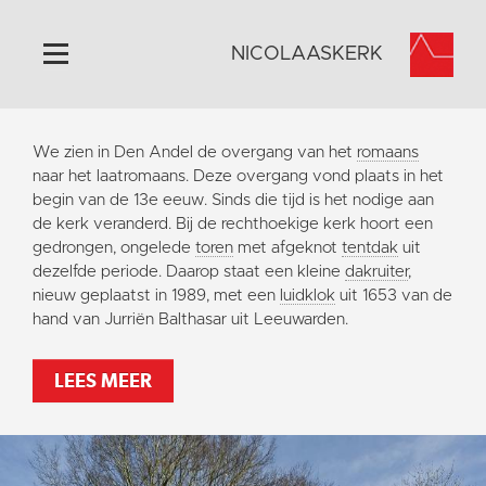
NICOLAASKERK
Home
We zien in Den Andel de overgang van het
romaans
Algemeen
naar het laatromaans. Deze overgang vond plaats in het
begin van de 13e eeuw. Sinds die tijd is het nodige aan
Historie
de kerk veranderd. Bij de rechthoekige kerk hoort een
Omgeving
gedrongen, ongelede
toren
met afgeknot
tentdak
uit
dezelfde periode. Daarop staat een kleine
dakruiter
,
Activiteiten
nieuw geplaatst in 1989, met een
luidklok
uit 1653 van de
Steun ons
hand van Jurriën Balthasar uit Leeuwarden.
Contact
LEES MEER
Vaktaal