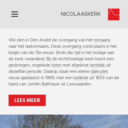
NICOLAASKERK
Home
We zien in Den Andel de overgang van het
romaans
Algemeen
naar het laatromaans. Deze overgang vond plaats in het
begin van de 13e eeuw. Sinds die tijd is het nodige aan
Historie
de kerk veranderd. Bij de rechthoekige kerk hoort een
Omgeving
gedrongen, ongelede
toren
met afgeknot
tentdak
uit
dezelfde periode. Daarop staat een kleine
dakruiter
,
Activiteiten
nieuw geplaatst in 1989, met een
luidklok
uit 1653 van de
Steun ons
hand van Jurriën Balthasar uit Leeuwarden.
Contact
LEES MEER
Vaktaal