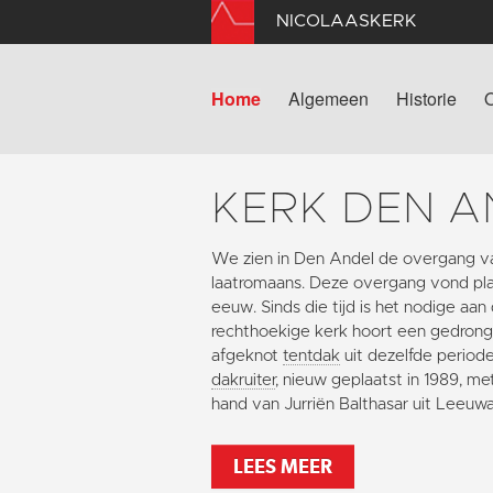
NICOLAASKERK
Home
Algemeen
Historie
KERK DEN A
We zien in Den Andel de overgang v
laatromaans. Deze overgang vond plaa
eeuw. Sinds die tijd is het nodige aan
rechthoekige kerk hoort een gedron
afgeknot
tentdak
uit dezelfde periode
dakruiter
, nieuw geplaatst in 1989, m
hand van Jurriën Balthasar uit Leeuw
LEES MEER