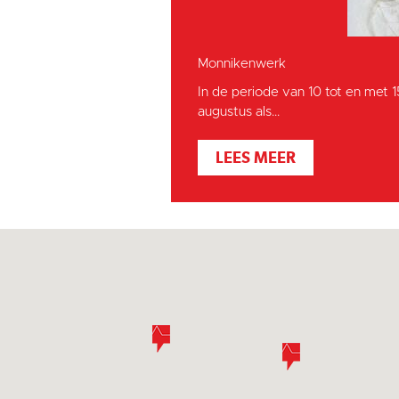
Monnikenwerk
In de periode van 10 tot en met 
augustus als...
LEES MEER