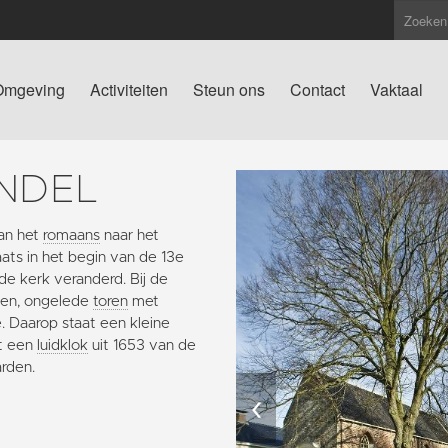
Omgeving
Activiteiten
Steun ons
Contact
Vaktaal
NDEL
an het
romaans
naar het
ts in het begin van de 13e
 de kerk veranderd. Bij de
gen, ongelede
toren
met
. Daarop staat een kleine
et een
luidklok
uit 1653 van de
arden.
‹