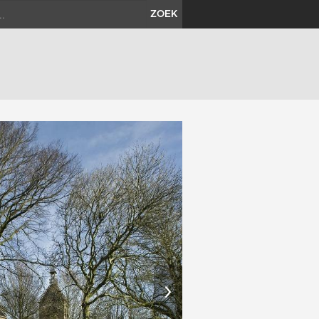
ZOEK
›