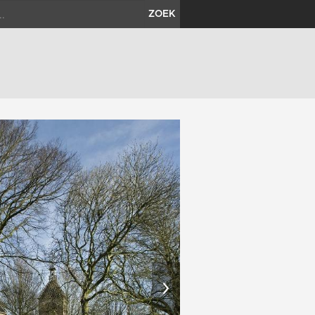
ZOEK
›