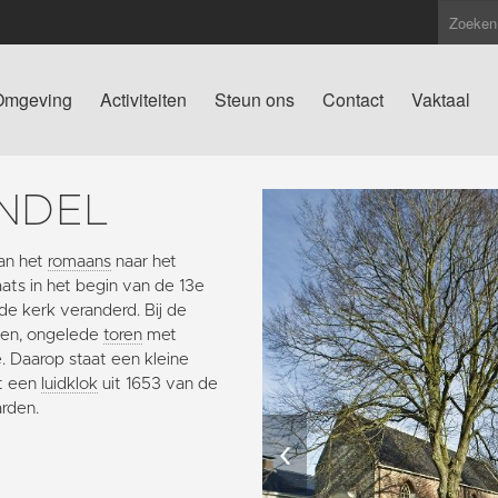
Omgeving
Activiteiten
Steun ons
Contact
Vaktaal
NDEL
an het
romaans
naar het
ts in het begin van de 13e
 de kerk veranderd. Bij de
gen, ongelede
toren
met
. Daarop staat een kleine
et een
luidklok
uit 1653 van de
arden.
‹