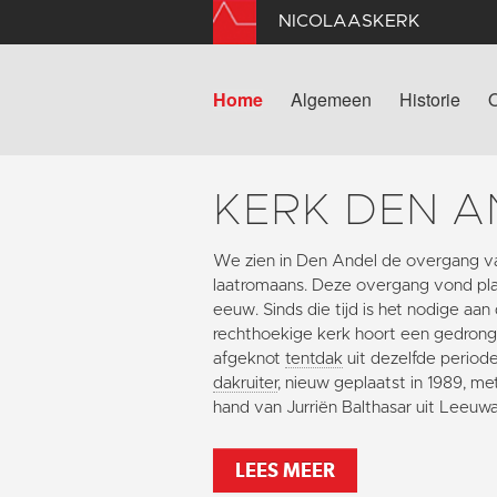
NICOLAASKERK
Home
Algemeen
Historie
KERK DEN A
We zien in Den Andel de overgang v
laatromaans. Deze overgang vond plaa
eeuw. Sinds die tijd is het nodige aan
rechthoekige kerk hoort een gedron
afgeknot
tentdak
uit dezelfde periode
dakruiter
, nieuw geplaatst in 1989, m
hand van Jurriën Balthasar uit Leeuw
LEES MEER