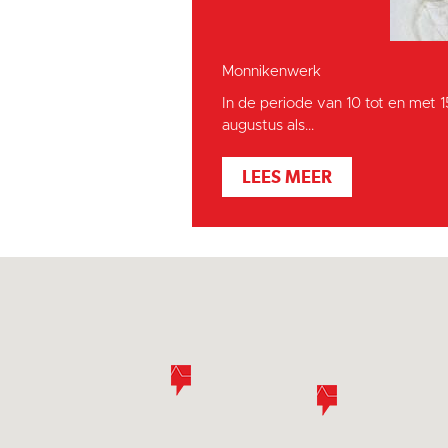
Monnikenwerk
In de periode van 10 tot en met 
augustus als...
LEES MEER