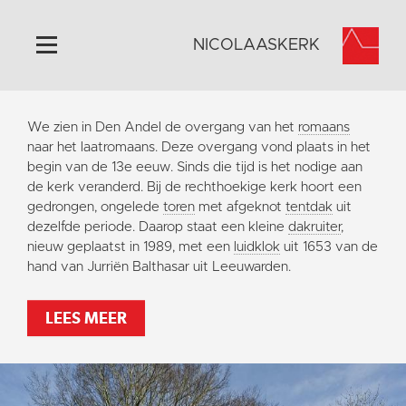
NICOLAASKERK
Home
We zien in Den Andel de overgang van het
romaans
Algemeen
naar het laatromaans. Deze overgang vond plaats in het
begin van de 13e eeuw. Sinds die tijd is het nodige aan
Historie
de kerk veranderd. Bij de rechthoekige kerk hoort een
Omgeving
gedrongen, ongelede
toren
met afgeknot
tentdak
uit
dezelfde periode. Daarop staat een kleine
dakruiter
,
Activiteiten
nieuw geplaatst in 1989, met een
luidklok
uit 1653 van de
Steun ons
hand van Jurriën Balthasar uit Leeuwarden.
Contact
LEES MEER
Vaktaal