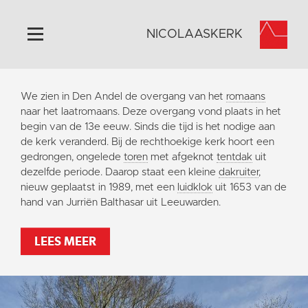
NICOLAASKERK
Home
We zien in Den Andel de overgang van het
romaans
Algemeen
naar het laatromaans. Deze overgang vond plaats in het
begin van de 13e eeuw. Sinds die tijd is het nodige aan
Historie
de kerk veranderd. Bij de rechthoekige kerk hoort een
Omgeving
gedrongen, ongelede
toren
met afgeknot
tentdak
uit
dezelfde periode. Daarop staat een kleine
dakruiter
,
Activiteiten
nieuw geplaatst in 1989, met een
luidklok
uit 1653 van de
Steun ons
hand van Jurriën Balthasar uit Leeuwarden.
Contact
LEES MEER
Vaktaal