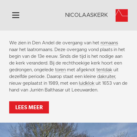
NICOLAASKERK
Home
We zien in Den Andel de overgang van het
romaans
Algemeen
naar het laatromaans. Deze overgang vond plaats in het
begin van de 13e eeuw. Sinds die tijd is het nodige aan
Historie
de kerk veranderd. Bij de rechthoekige kerk hoort een
Omgeving
gedrongen, ongelede
toren
met afgeknot
tentdak
uit
dezelfde periode. Daarop staat een kleine
dakruiter
,
Activiteiten
nieuw geplaatst in 1989, met een
luidklok
uit 1653 van de
Steun ons
hand van Jurriën Balthasar uit Leeuwarden.
Contact
LEES MEER
Vaktaal