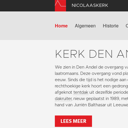
NICOLAASKERK
Home
Algemeen
Historie
KERK DEN A
We zien in Den Andel de overgang v
laatromaans. Deze overgang vond plaa
eeuw. Sinds die tijd is het nodige aan
rechthoekige kerk hoort een gedron
afgeknot
tentdak
uit dezelfde periode
dakruiter
, nieuw geplaatst in 1989, m
hand van Jurriën Balthasar uit Leeuw
LEES MEER