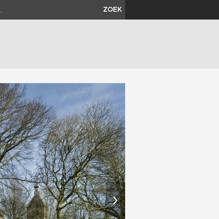
ZOEK
›