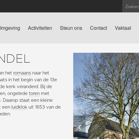
Omgeving
Activiteiten
Steun ons
Contact
Vaktaal
NDEL
an het
romaans
naar het
ts in het begin van de 13e
 de kerk veranderd. Bij de
gen, ongelede
toren
met
. Daarop staat een kleine
et een
luidklok
uit 1653 van de
arden.
‹