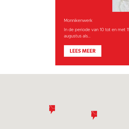
Monnikenwerk
In de periode van 10 tot en met 
augustus als...
LEES MEER