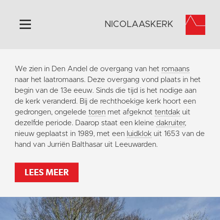
NICOLAASKERK
Home
We zien in Den Andel de overgang van het
romaans
Algemeen
naar het laatromaans. Deze overgang vond plaats in het
begin van de 13e eeuw. Sinds die tijd is het nodige aan
Historie
de kerk veranderd. Bij de rechthoekige kerk hoort een
Omgeving
gedrongen, ongelede
toren
met afgeknot
tentdak
uit
dezelfde periode. Daarop staat een kleine
dakruiter
,
Activiteiten
nieuw geplaatst in 1989, met een
luidklok
uit 1653 van de
Steun ons
hand van Jurriën Balthasar uit Leeuwarden.
Contact
LEES MEER
Vaktaal