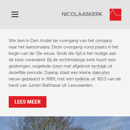
NICOLAASKERK
Home
We zien in Den Andel de overgang van het
romaans
Algemeen
naar het laatromaans. Deze overgang vond plaats in het
begin van de 13e eeuw. Sinds die tijd is het nodige aan
Historie
de kerk veranderd. Bij de rechthoekige kerk hoort een
Omgeving
gedrongen, ongelede
toren
met afgeknot
tentdak
uit
dezelfde periode. Daarop staat een kleine
dakruiter
,
Activiteiten
nieuw geplaatst in 1989, met een
luidklok
uit 1653 van de
Steun ons
hand van Jurriën Balthasar uit Leeuwarden.
Contact
LEES MEER
Vaktaal