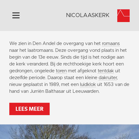
NICOLAASKERK
Home
We zien in Den Andel de overgang van het
romaans
Algemeen
naar het laatromaans. Deze overgang vond plaats in het
begin van de 13e eeuw. Sinds die tijd is het nodige aan
Historie
de kerk veranderd. Bij de rechthoekige kerk hoort een
Omgeving
gedrongen, ongelede
toren
met afgeknot
tentdak
uit
dezelfde periode. Daarop staat een kleine
dakruiter
,
Activiteiten
nieuw geplaatst in 1989, met een
luidklok
uit 1653 van de
Steun ons
hand van Jurriën Balthasar uit Leeuwarden.
Contact
LEES MEER
Vaktaal