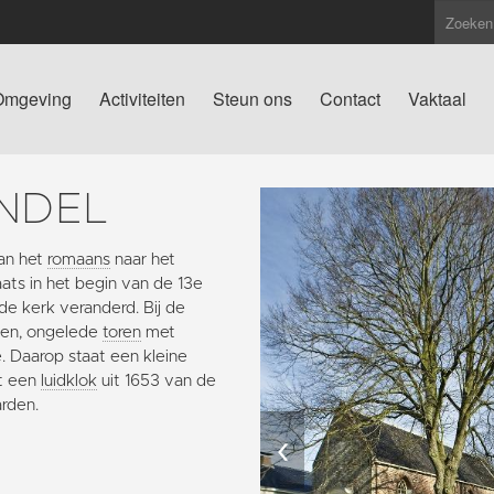
Omgeving
Activiteiten
Steun ons
Contact
Vaktaal
NDEL
an het
romaans
naar het
ts in het begin van de 13e
 de kerk veranderd. Bij de
gen, ongelede
toren
met
. Daarop staat een kleine
et een
luidklok
uit 1653 van de
arden.
‹