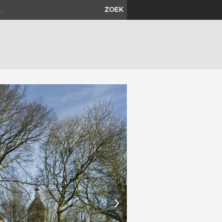
ZOEK
›