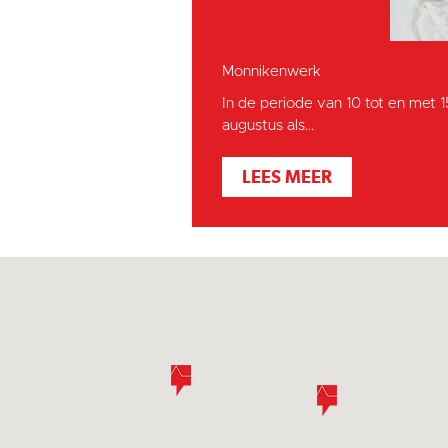
Monnikenwerk
In de periode van 10 tot en met 
augustus als...
LEES MEER