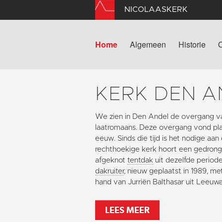
NICOLAASKERK
Home
Algemeen
Historie
KERK DEN A
We zien in Den Andel de overgang v
laatromaans. Deze overgang vond plaa
eeuw. Sinds die tijd is het nodige aan
rechthoekige kerk hoort een gedron
afgeknot
tentdak
uit dezelfde periode
dakruiter
, nieuw geplaatst in 1989, m
hand van Jurriën Balthasar uit Leeuw
LEES MEER