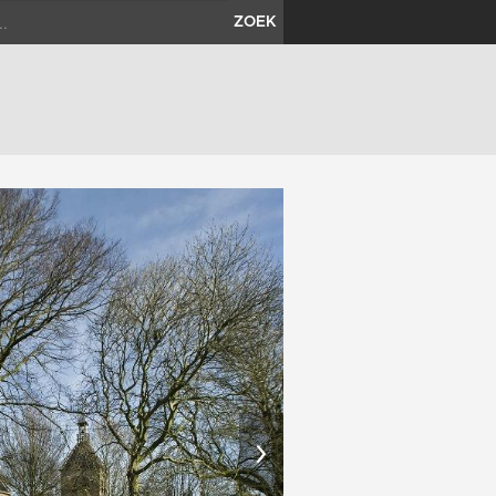
ZOEK
›