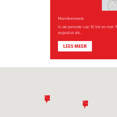
Monnikenwerk
In de periode van 10 tot en met 
augustus als...
LEES MEER