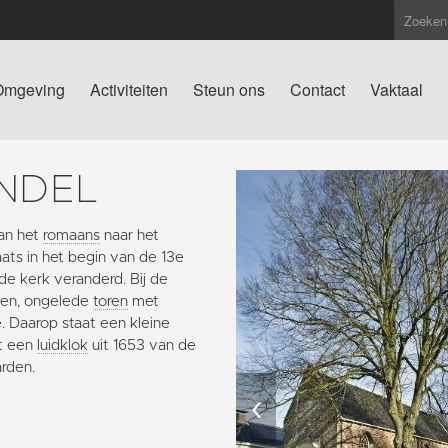
Omgeving
Activiteiten
Steun ons
Contact
Vaktaal
NDEL
an het
romaans
naar het
ts in het begin van de 13e
 de kerk veranderd. Bij de
gen, ongelede
toren
met
. Daarop staat een kleine
et een
luidklok
uit 1653 van de
arden.
‹