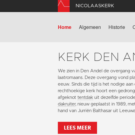
NICOLAASKERK
Home
Algemeen
Historie
KERK DEN A
We zien in Den Andel de overgang v
laatromaans. Deze overgang vond plaa
eeuw. Sinds die tijd is het nodige aan
rechthoekige kerk hoort een gedron
afgeknot
tentdak
uit dezelfde periode
dakruiter
, nieuw geplaatst in 1989, m
hand van Jurriën Balthasar uit Leeuw
LEES MEER