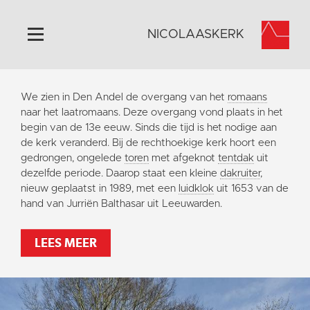
NICOLAASKERK
Home
We zien in Den Andel de overgang van het
romaans
Algemeen
naar het laatromaans. Deze overgang vond plaats in het
begin van de 13e eeuw. Sinds die tijd is het nodige aan
Historie
de kerk veranderd. Bij de rechthoekige kerk hoort een
Omgeving
gedrongen, ongelede
toren
met afgeknot
tentdak
uit
dezelfde periode. Daarop staat een kleine
dakruiter
,
Activiteiten
nieuw geplaatst in 1989, met een
luidklok
uit 1653 van de
Steun ons
hand van Jurriën Balthasar uit Leeuwarden.
Contact
LEES MEER
Vaktaal