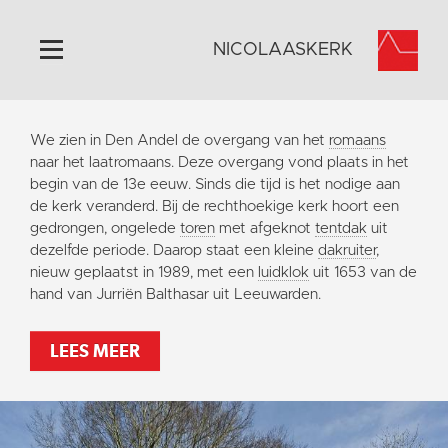
NICOLAASKERK
Home
We zien in Den Andel de overgang van het
romaans
Algemeen
naar het laatromaans. Deze overgang vond plaats in het
begin van de 13e eeuw. Sinds die tijd is het nodige aan
Historie
de kerk veranderd. Bij de rechthoekige kerk hoort een
Omgeving
gedrongen, ongelede
toren
met afgeknot
tentdak
uit
dezelfde periode. Daarop staat een kleine
dakruiter
,
Activiteiten
nieuw geplaatst in 1989, met een
luidklok
uit 1653 van de
Steun ons
hand van Jurriën Balthasar uit Leeuwarden.
Contact
LEES MEER
Vaktaal