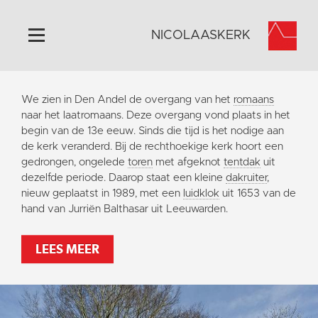
NICOLAASKERK
Home
We zien in Den Andel de overgang van het
romaans
Algemeen
naar het laatromaans. Deze overgang vond plaats in het
begin van de 13e eeuw. Sinds die tijd is het nodige aan
Historie
de kerk veranderd. Bij de rechthoekige kerk hoort een
Omgeving
gedrongen, ongelede
toren
met afgeknot
tentdak
uit
dezelfde periode. Daarop staat een kleine
dakruiter
,
Activiteiten
nieuw geplaatst in 1989, met een
luidklok
uit 1653 van de
Steun ons
hand van Jurriën Balthasar uit Leeuwarden.
Contact
LEES MEER
Vaktaal